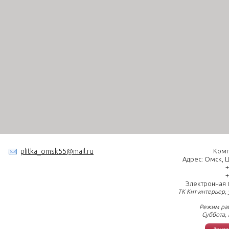
plitka_omsk55@mail.ru
Комп
Адрес:
Омск
,
Ш
+
+
Электронная 
ТК Кит-интерьер, 
Режим рабо
Суббота,